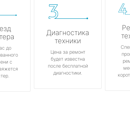
Ре
езд
Диагностика
те
тера
техники
Спе
ас до
Цена за ремонт
про
ованного
будет известна
ре
ени с
после бесплатной
ме
вяжется
диагностики.
корот
тер.