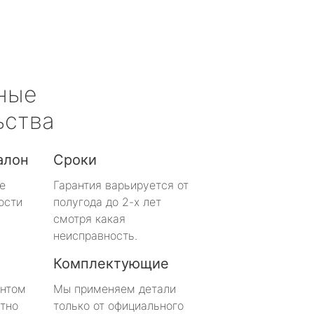
ные
ьства
алон
Сроки
е
Гарантия варьируется от
ости
полугода до 2-х лет
смотря какая
неисправность.
Комплектующие
онтом
Мы применяем детали
тно
только от официального