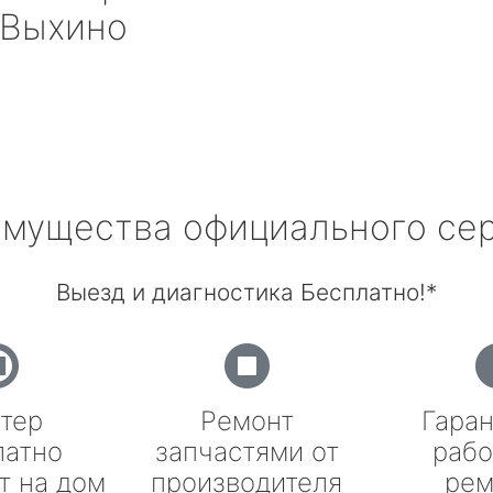
Выхино
мущества официального се
Выезд и диагностика Бесплатно!*
тер
Ремонт
Гаран
латно
запчастями от
рабо
т на дом
производителя
рем