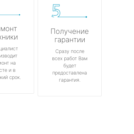
монт
Получение
хники
гарантии
циалист
Сразу после
изводит
всех работ Вам
монт на
будет
сте и в
предоставлена
кий срок.
гарантия.