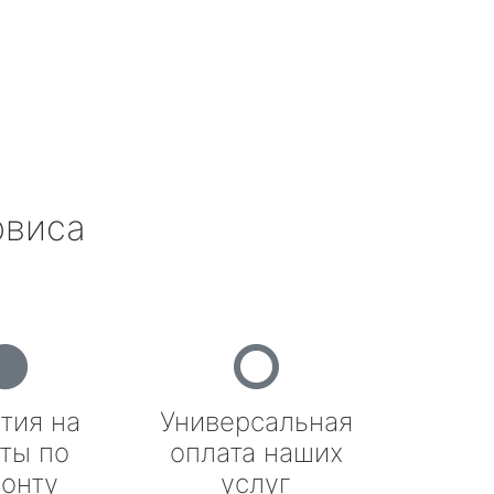
рвиса
тия на
Универсальная
ты по
оплата наших
онту
услуг